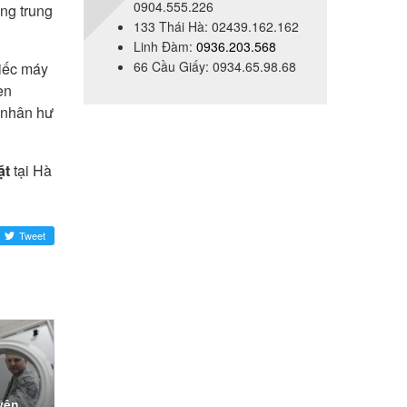
0904.555.226
ằng trung
133 Thái Hà: 02439.162.162
Linh Đàm:
0936.203.568
66 Cầu Giấy: 0934.65.98.68
hiếc máy
en
n nhân hư
ặt
tại Hà
Tweet
yên