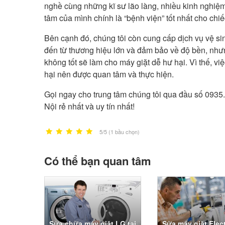
nghề cùng những kĩ sư lão làng, nhiều kinh nghiệm, 
tâm của mình chính là “bệnh viện” tốt nhất cho chi
Bên cạnh đó, chúng tôi còn cung cấp dịch vụ vệ sin
đến từ thương hiệu lớn và đảm bảo về độ bền, như
không tốt sẽ làm cho máy giặt dễ hư hại. Vì thế, 
hại nên được quan tâm và thực hiện.
Gọi ngay cho trung tâm chúng tôi qua đầu số
0935.
Nội rẻ nhất và uy tín nhất!
5/5 (1 bầu chọn)
Có thể bạn quan tâm
Sửa chữa máy giặt LG tại
Sửa máy giặt Elec