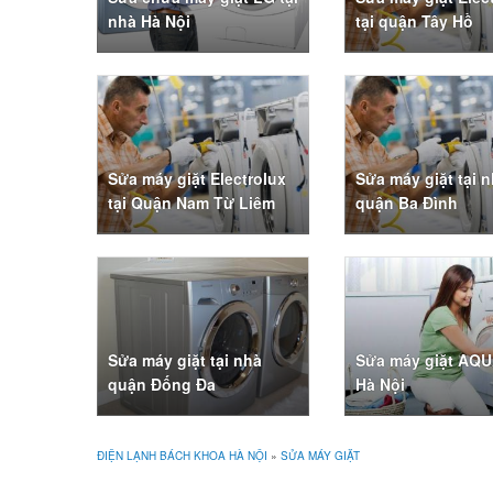
nhà Hà Nội
tại quận Tây Hồ
Sửa máy giặt Electrolux
Sửa máy giặt tại 
tại Quận Nam Từ Liêm
quận Ba Đình
Sửa máy giặt tại nhà
Sửa máy giặt AQU
quận Đống Đa
Hà Nội
ĐIỆN LẠNH BÁCH KHOA HÀ NỘI
»
SỬA MÁY GIẶT