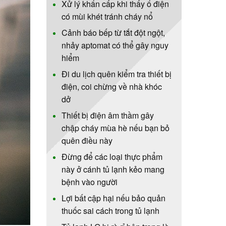
Xử lý khẩn cấp khi thấy ổ điện
có mùi khét tránh cháy nổ
Cảnh báo bếp từ tắt đột ngột,
nhảy aptomat có thể gây nguy
hiểm
Đi du lịch quên kiểm tra thiết bị
điện, coi chừng về nhà khóc
dở
Thiết bị điện âm thầm gây
chập cháy mùa hè nếu bạn bỏ
quên điều này
Đừng để các loại thực phẩm
này ở cánh tủ lạnh kẻo mang
bệnh vào người
Lợi bất cập hại nếu bảo quản
thuốc sai cách trong tủ lạnh