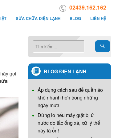
02439.162.162
IẶT
SỬA CHỮA ĐIỆN LẠNH
BLOG
LIÊN HỆ
BLOG ĐIỆN LẠNH
 hãy gọi
sửa
Áp dụng cách sau để quần áo
khô nhanh hơn trong những
ngày mưa
Đừng lo nếu máy giặt bị ứ
nước do tắc ống xả, xử lý thế
này là ổn!