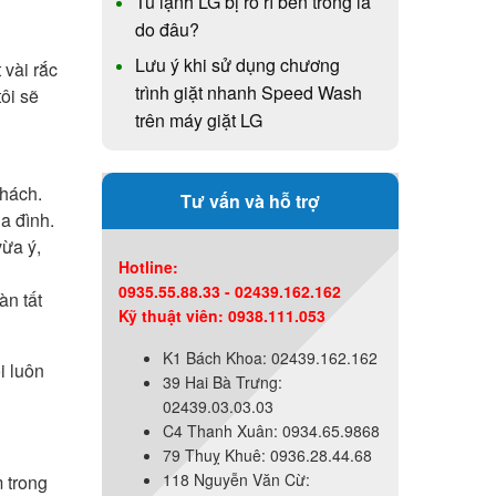
Tủ lạnh LG bị rò rỉ bên trong là
do đâu?
Lưu ý khi sử dụng chương
 vài rắc
trình giặt nhanh Speed Wash
ôi sẽ
trên máy giặt LG
khách.
Tư vấn và hỗ trợ
a đình.
vừa ý,
Hotline:
0935.55.88.33 - 02439.162.162
àn tất
Kỹ thuật viên: 0938.111.053
K1 Bách Khoa: 02439.162.162
i luôn
39 Hai Bà Trưng:
02439.03.03.03
C4 Thanh Xuân: 0934.65.9868
79 Thuỵ Khuê: 0936.28.44.68
118 Nguyễn Văn Cừ:
 trong