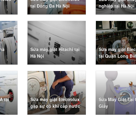
tại Đống Đa Hà Nội
nghiệp tại Hà Nội
nhà
Sửa máy giặt Hitachi tại
Sửa máy giặt Elec
Hà Nội
tại Quận Long Bi
A tại
Sửa máy giặt Electrolux
Sửa Máy Giặt Tại
gặp sự cố khi cấp nước
Giấy