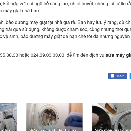
kết hợp với đội ngũ trẻ sáng tạo, nhiệt huyết, chúng tôi tự tin r
ếc máy giặt nhà bạn.
h, bảo dưỡng máy giặt tại nhà giá rẻ. Bạn hãy lưu ý rằng, dù c
ng trải qua sử dụng, không được chăm sóc, cùng những thói qu
việc vệ sinh, bảo dưỡng máy giặt để hạn chế tối đa những nguyê
55.88.33 hoặc 024.39.03.03.03
để tìm đến dịch vụ
sửa máy gi
Share
trolux
Sửa máy giặt Electrolux
Sửa máy giặt chu