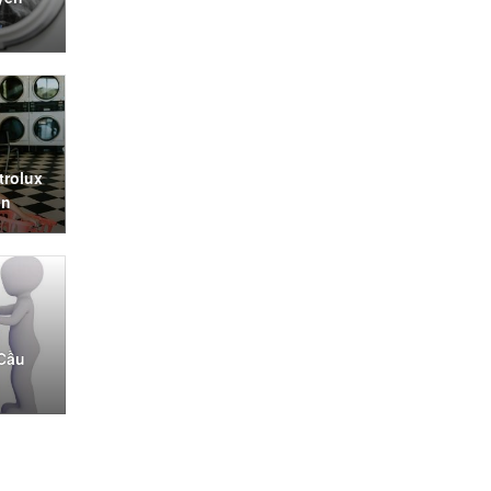
trolux
ên
 Cầu