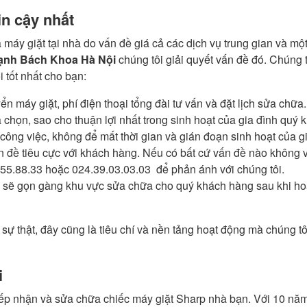
in cậy nhất
máy giặt tại nhà do vấn đề giá cả các dịch vụ trung gian và một
lạnh Bách Khoa Hà Nội
chúng tôi giải quyết vấn đề đó. Chúng t
 tốt nhất cho bạn:
 máy giặt, phí điện thoại tổng đài tư vấn và đặt lịch sửa chữa.
chọn, sao cho thuận lợi nhất trong sinh hoạt của gia đình quý 
công việc, không để mất thời gian và gián đoạn sinh hoạt của gi
ấn đề tiêu cực với khách hàng. Nếu có bất cứ vấn đề nào không 
55.88.33 hoặc 024.39.03.03.03
để phản ánh với chúng tôi.
h sẽ gọn gàng khu vực sửa chữa cho quý khách hàng sau khi ho
ự thật, đây cũng là tiêu chí và nền tảng hoạt động mà chúng tô
i
iếp nhận và sửa chữa chiếc máy giặt Sharp nhà bạn. Với 10 năm