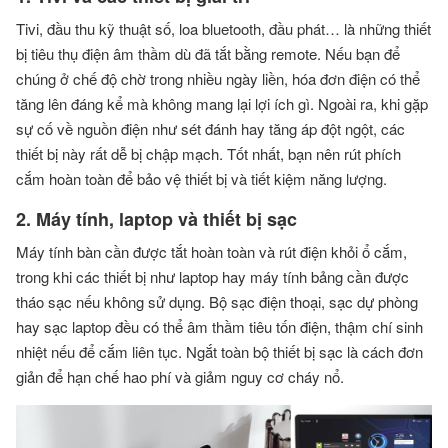
Tivi, đầu thu kỹ thuật số, loa bluetooth, đầu phát… là những thiết
bị tiêu thụ điện âm thầm dù đã tắt bằng remote. Nếu bạn để
chúng ở chế độ chờ trong nhiều ngày liền, hóa đơn điện có thể
tăng lên đáng kể mà không mang lại lợi ích gì. Ngoài ra, khi gặp
sự cố về nguồn điện như sét đánh hay tăng áp đột ngột, các
thiết bị này rất dễ bị chập mạch. Tốt nhất, bạn nên rút phích
cắm hoàn toàn để bảo vệ thiết bị và tiết kiệm năng lượng.
2. Máy tính, laptop và thiết bị sạc
Máy tính bàn cần được tắt hoàn toàn và rút điện khỏi ổ cắm,
trong khi các thiết bị như laptop hay máy tính bảng cần được
tháo sạc nếu không sử dụng. Bộ sạc điện thoại, sạc dự phòng
hay sạc laptop đều có thể âm thầm tiêu tốn điện, thậm chí sinh
nhiệt nếu để cắm liên tục. Ngắt toàn bộ thiết bị sạc là cách đơn
giản để hạn chế hao phí và giảm nguy cơ cháy nổ.