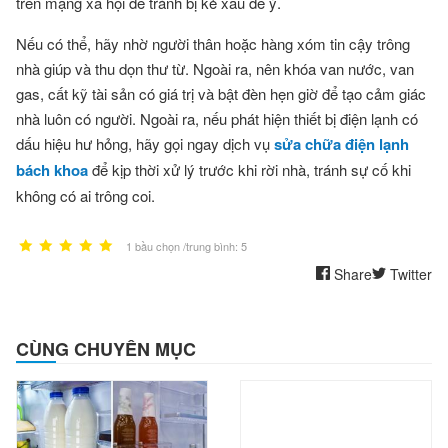
trên mạng xã hội để tránh bị kẻ xấu để ý.
Nếu có thể, hãy nhờ người thân hoặc hàng xóm tin cậy trông
nhà giúp và thu dọn thư từ. Ngoài ra, nên khóa van nước, van
gas, cất kỹ tài sản có giá trị và bật đèn hẹn giờ để tạo cảm giác
nhà luôn có người. Ngoài ra, nếu phát hiện thiết bị điện lạnh có
dấu hiệu hư hỏng, hãy gọi ngay dịch vụ
sửa chữa điện lạnh
bách khoa
để kịp thời xử lý trước khi rời nhà, tránh sự cố khi
không có ai trông coi.
1 bầu chọn /trung bình: 5
Share
Twitter
CÙNG CHUYÊN MỤC