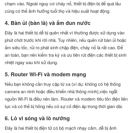
chạm vào. Ngoài nguy cơ cháy nổ, thiết bị điện bị để quá lâu
cũng có thể ảnh hưởng tuổi thọ và hiệu suất hoạt động.
4. Bàn ủi (bàn là) và ấm đun nước
Đây là hai thiết bị dễ bị quên nhất vì thường được sử dụng vào
phút chót trước khi rời nhà. Tuy nhiên, nếu quên rút bàn ủi hoặc
ấm siêu tốc, rủi ro phát sinh chập điện, cháy nổ là rất cao. Để
an toàn, bạn nên kiểm tra kỹ và ưu tiên rút điện các thiết bị sinh
nhiệt ngay sau khi sử dụng.
5. Router Wi-Fi và modem mạng
Nếu bạn không cần truy cập từ xa (ví dụ: không có hệ thống
camera an ninh hoặc điều khiển nhà thông minh),việc ngắt
nguồn Wi-Fi là điều nên làm. Router và modem tiêu tốn điện liên
tục và có thể bị hỏng nếu có sự cố điện áp trong thời gian dài.
6. Lò vi sóng và lò nướng
Đây là hai thiết bị điện tử có bộ mạch nhạy cảm, dễ bị ảnh