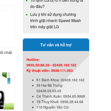
Tủ lạnh LG bị rò rỉ bên trong là
do đâu?
Lưu ý khi sử dụng chương
trình giặt nhanh Speed Wash
trên máy giặt LG
Tư vấn và hỗ trợ
ốt nhất
Hotline:
0935.55.88.33 - 02439.162.162
Kỹ thuật viên: 0938.111.053
K1 Bách Khoa: 02439.162.162
39 Hai Bà Trưng:
02439.03.03.03
C4 Thanh Xuân: 0934.65.9868
79 Thuỵ Khuê: 0936.28.44.68
118 Nguyễn Văn Cừ: