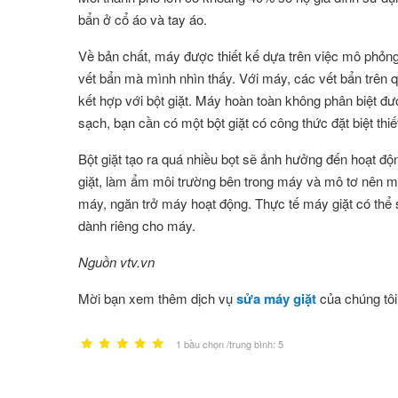
bẩn ở cổ áo và tay áo.
Về bản chất, máy được thiết kế dựa trên việc mô phỏng 
vết bẩn mà mình nhìn thấy. Với máy, các vết bẩn trên
kết hợp với bột giặt. Máy hoàn toàn không phân biệt đ
sạch, bạn cần có một bột giặt có công thức đặt biệt th
Bột giặt tạo ra quá nhiều bọt sẽ ảnh hưởng đến hoạt độ
giặt, làm ẩm môi trường bên trong máy và mô tơ nên má
máy, ngăn trở máy hoạt động. Thực tế máy giặt có thể 
dành riêng cho máy.
Nguồn vtv.vn
Mời bạn xem thêm dịch vụ
sửa máy giặt
của chúng tôi
1 bầu chọn /trung bình: 5