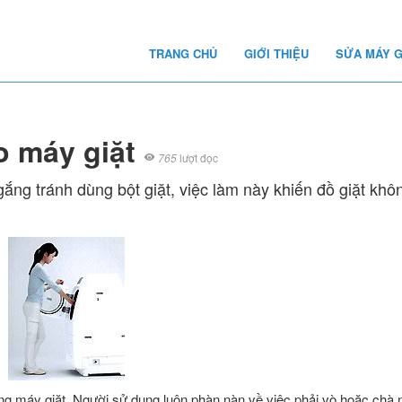
TRANG CHỦ
GIỚI THIỆU
SỬA MÁY G
o máy giặt
765
lượt đọc
gắng tránh dùng bột giặt, việc làm này khiến đồ giặt kh
ng máy giặt. Người sử dụng luôn phàn nàn về việc phải vò hoặc chà 