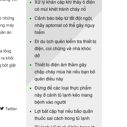
Xử lý khẩn cấp khi thấy ổ điện
có mùi khét tránh cháy nổ
vò những
Cảnh báo bếp từ tắt đột ngột,
rong máy
nhảy aptomat có thể gây nguy
uần áo
hiểm
Đi du lịch quên kiểm tra thiết bị
điện, coi chừng về nhà khóc
a lồng
dở
 ra khỏi
Thiết bị điện âm thầm gây
 bột giặt
chập cháy mùa hè nếu bạn bỏ
quên điều này
Đừng để các loại thực phẩm
này ở cánh tủ lạnh kẻo mang
bệnh vào người
Twitter
Lợi bất cập hại nếu bảo quản
thuốc sai cách trong tủ lạnh