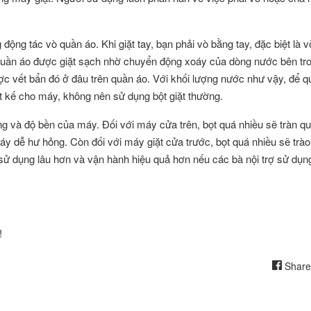
động tác vò quần áo. Khi giặt tay, bạn phải vò bằng tay, đặc biệt là 
 quần áo được giặt sạch nhờ chuyển động xoáy của dòng nước bên t
ược vết bẩn đó ở đâu trên quần áo. Với khối lượng nước như vậy, để q
iết kế cho máy, không nên sử dụng bột giặt thường.
ng và độ bền của máy. Đối với máy cửa trên, bọt quá nhiều sẽ tràn qu
y dễ hư hỏng. Còn đối với máy giặt cửa trước, bọt quá nhiều sẽ trào
sử dụng lâu hơn và vận hành hiệu quả hơn nếu các bà nội trợ sử dụng
!
Share