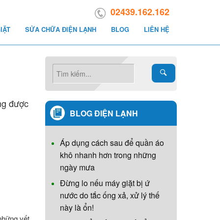
02439.162.162
IẶT
SỬA CHỮA ĐIỆN LẠNH
BLOG
LIÊN HỆ
ông được
BLOG ĐIỆN LẠNH
Áp dụng cách sau để quần áo
khô nhanh hơn trong những
ngày mưa
Đừng lo nếu máy giặt bị ứ
nước do tắc ống xả, xử lý thế
này là ổn!
những vết