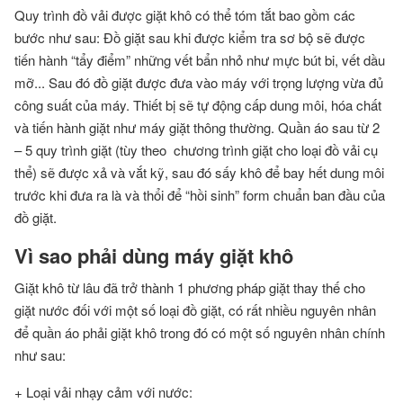
Quy trình đồ vải được giặt khô có thể tóm tắt bao gồm các
bước như sau: Đồ giặt sau khi được kiểm tra sơ bộ sẽ được
tiến hành “tẩy điểm” những vết bẩn nhỏ như mực bút bi, vết dầu
mỡ... Sau đó đồ giặt được đưa vào máy với trọng lượng vừa đủ
công suất của máy. Thiết bị sẽ tự động cấp dung môi, hóa chất
và tiến hành giặt như máy giặt thông thường. Quần áo sau từ 2
– 5 quy trình giặt (tùy theo chương trình giặt cho loại đồ vải cụ
thể) sẽ được xả và vắt kỹ, sau đó sấy khô để bay hết dung môi
trước khi đưa ra là và thổi để “hồi sinh” form chuẩn ban đầu của
đồ giặt.
Vì sao phải dùng máy giặt khô
Giặt khô từ lâu đã trở thành 1 phương pháp giặt thay thế cho
giặt nước đối với một số loại đồ giặt, có rất nhiều nguyên nhân
để quần áo phải giặt khô trong đó có một số nguyên nhân chính
như sau:
+ Loại vải nhạy cảm với nước: