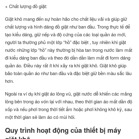
+ Chất lượng đồ giặt:
Giặt khô mang đến sự hoàn hảo cho chất liệu vải và giúp giữ
chất lượng và hình dáng đồ giặt như ban đầu. Trong thực tế để
tạo kiểu dáng, giữ nếp và độ cứng của các loại quần áo mới,
người ta thường phủ một lớp “hồ” đặc biệt , tuy nhiên khi giặt
nước những lớp “hồ” này thường bị hòa tan trong nước làm mất
đi kiểu dáng ban đầu và theo đó dần dần làm mất đi form dáng
quần áo. Điều này rất ít khi xảy ra khi giặt khô. Giặt khô giúp
bảo toàn quần áo như ban đầu và đặc biệt giữ bền màu sắc lâu
hơn.
Ngoài ra ví dụ khi giặt áo lông vũ, giặt nước dễ khiến các mảng
lông bên trong áo vón lại với nhau, theo thời gian áo mất dần độ
xốp và nếu phơi trong thời tiết ẩm hoặc phơi không khô kỹ, sau
một thời gian sẽ làm áo có mùi hôi.
Quy trình hoạt động của thiết bị máy