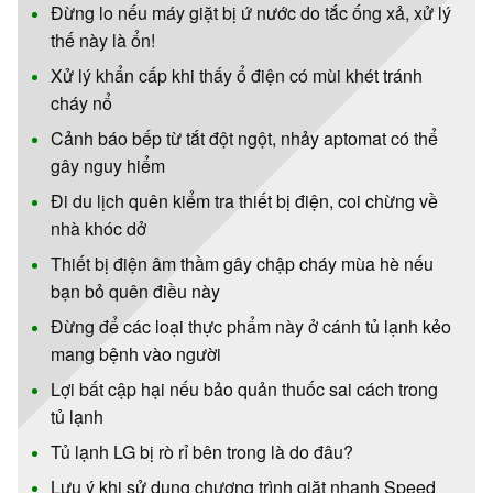
Đừng lo nếu máy giặt bị ứ nước do tắc ống xả, xử lý
thế này là ổn!
Xử lý khẩn cấp khi thấy ổ điện có mùi khét tránh
cháy nổ
Cảnh báo bếp từ tắt đột ngột, nhảy aptomat có thể
gây nguy hiểm
Đi du lịch quên kiểm tra thiết bị điện, coi chừng về
nhà khóc dở
Thiết bị điện âm thầm gây chập cháy mùa hè nếu
bạn bỏ quên điều này
Đừng để các loại thực phẩm này ở cánh tủ lạnh kẻo
mang bệnh vào người
Lợi bất cập hại nếu bảo quản thuốc sai cách trong
tủ lạnh
Tủ lạnh LG bị rò rỉ bên trong là do đâu?
Lưu ý khi sử dụng chương trình giặt nhanh Speed