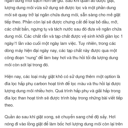
ngăn dung môi sạch hơn để giũ. Sau khi quần áo được giặt,
lượng dung môi vừa sử dụng sẽ được lọc và một phần dung
môi sẽ quay trở lại ngăn chứa dung môi, sẵn sàng cho mẻ giặt
tiếp theo. Phần còn lại sẽ được chưng cất để loại bỏ dầu, mỡ,
các chất bẩn, ngưng tụ và tách nước sau đó đưa về ngăn chứa
dung môi. Các chất rắn và tạp chất được vệ sinh khỏi giàn lọc 1
ngày/1 lần vào cuối một ngày lam việc. Tuy nhiên, trong các
dòng máy hiện đại ngày nay, các tạp chất này được qua một
công đoạn “nung” để làm bay hơi và thu hồi tối đa lượng dung
môi còn sót lại trong đó.
Hiện nay, các loại máy giặt khô có sử dụng thêm một option là
đĩa lọc hấp phụ carbon hoạt tính để lọc màu và thu hồi lại được
lượng dung môi nhiều hơn. Quá trình hấp phụ và giải hấp trong
đĩa lọc than hoạt tính sẽ được trình bày trong những bài viết tiếp
theo.
Quần áo sau khi giặt xong, sẽ chuyển sang chế độ sấy. Hơi
nóng đi vào lồng giặt để làm bốc hơi lượng dung môi còn lại trên