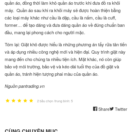
quần áo, đồng thời làm khô quần áo trước khi đưa đồ ra khỏi
máy. Quần áo sau khi ra khỏi máy sẽ được hoàn thiện bằng
các loại máy khác như cầu là dập, cầu là nấm, cầu là cuff,
former… để tạo dáng và đưa dáng quần áo về đúng chuẩn ban
đầu, mang lại phong cách cho người mặc.
Tóm lại: Giặt khô được hiểu là những phương án tẩy rửa tân tiến
và áp dụng nhiều công nghệ mới và hiện đại. Quy trình giặt này
mang đến cho chúng ta nhiều tiện ích. Mặt khác, nó còn giúp
bảo vệ môi trường, bảo vệ và kéo dài tuổi thọ của đồ giặt và
quần áo, tránh hiện tượng phai màu của quần áo.
Nguồn pantrading.vn
2 bầu chọn /trung bình: 5
Share
Twitter
CÙNG CHUYÊN MỤC