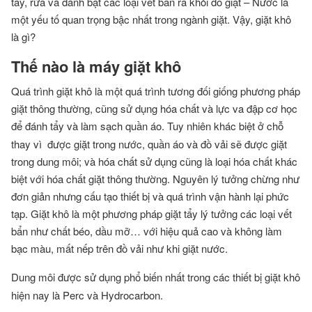
tẩy, rửa và đánh bật các loại vết bẩn ra khỏi đồ giặt – Nước là
một yếu tố quan trọng bậc nhất trong ngành giặt. Vậy, giặt khô
là gì?
Thế nào là máy giặt khô
Quá trình giặt khô là một quá trình tương đối giống phương pháp
giặt thông thường, cũng sử dụng hóa chất và lực va đập cơ học
để đánh tẩy và làm sạch quần áo.
Tuy nhiên khác biệt ở chỗ
thay vì được giặt trong nước, quần áo và đồ vải sẽ được giặt
trong dung môi; và hóa chất sử dụng cũng là loại hóa chất khác
biệt với hóa chất giặt thông thường. Nguyên lý tưởng chừng như
đơn giản nhưng cấu tạo thiết bị và quá trình vận hành lại phức
tạp. Giặt khô là một phương pháp giặt tẩy lý tưởng các loại vết
bẩn như chất béo, dầu mỡ… với hiệu quả cao và không làm
bạc màu, mất nếp trên đồ vải như khi giặt nước.
Dung môi
được sử dụng phổ biến nhất trong các thiết bị giặt khô
hiện nay là Perc và Hydrocarbon.