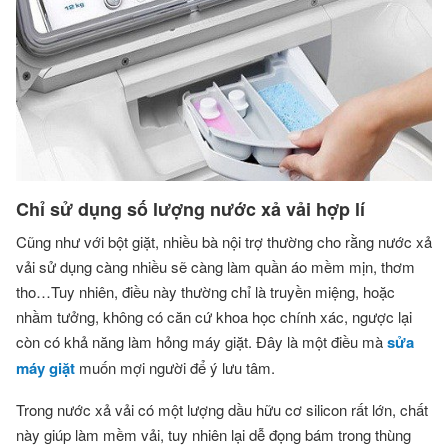
Chỉ sử dụng số lượng nước xả vải hợp lí
Cũng như với bột giặt, nhiều bà nội trợ thường cho rằng nước xả
vải sử dụng càng nhiều sẽ càng làm quần áo mềm mịn, thơm
tho…Tuy nhiên, điều này thường chỉ là truyền miệng, hoặc
nhầm tưởng, không có căn cứ khoa học chính xác, ngược lại
còn có khả năng làm hỏng máy giặt. Đây là một điều mà
sửa
máy giặt
muốn mợi người để ý lưu tâm.
Trong nước xả vải có một lượng dầu hữu cơ silicon rất lớn, chất
này giúp làm mềm vải, tuy nhiên lại dễ đọng bám trong thùng