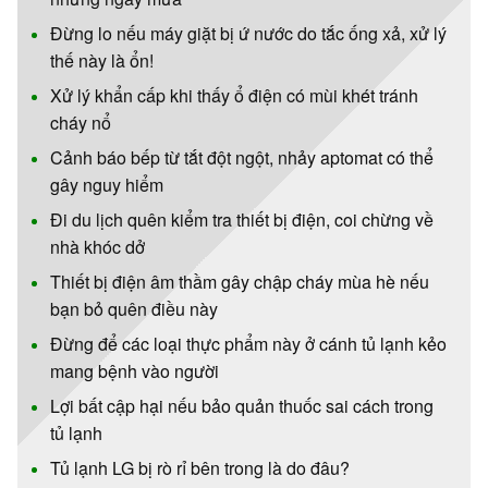
Đừng lo nếu máy giặt bị ứ nước do tắc ống xả, xử lý
thế này là ổn!
Xử lý khẩn cấp khi thấy ổ điện có mùi khét tránh
cháy nổ
Cảnh báo bếp từ tắt đột ngột, nhảy aptomat có thể
gây nguy hiểm
Đi du lịch quên kiểm tra thiết bị điện, coi chừng về
nhà khóc dở
Thiết bị điện âm thầm gây chập cháy mùa hè nếu
bạn bỏ quên điều này
Đừng để các loại thực phẩm này ở cánh tủ lạnh kẻo
mang bệnh vào người
Lợi bất cập hại nếu bảo quản thuốc sai cách trong
tủ lạnh
Tủ lạnh LG bị rò rỉ bên trong là do đâu?