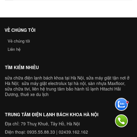
VỀ CHÚNG TÔI
Về chúng tôi
Liên hệ
TÌM KIẾM NHIỀU
sửa chữa điện lạnh bách khoa tại Hà Nội
,
sửa máy giặt tận nơi ở
Hà Nộ
i;
sửa máy giặt electrolux tại hà nội
,
sàn nhựa Maxfloor
,
sửa chữa tivi
, liên hệ
trung tâm bảo hành tủ lạnh Hitachi Hải
Dương
,
thuê xe du lịch
TRUNG TÂM ĐIỆN LẠNH BÁCH KHOA HÀ NỘI
Địa chỉ: 79 Thuỵ Khuê, Tây Hồ, Hà Nội
Điện thoại:
0935.55.88.33
|
02439.162.162