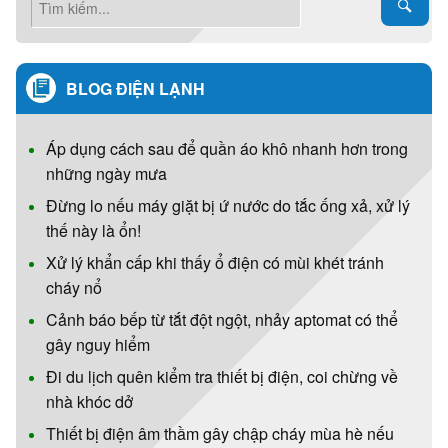
BLOG ĐIỆN LẠNH
Áp dụng cách sau để quần áo khô nhanh hơn trong
những ngày mưa
Đừng lo nếu máy giặt bị ứ nước do tắc ống xả, xử lý
thế này là ổn!
Xử lý khẩn cấp khi thấy ổ điện có mùi khét tránh
cháy nổ
Cảnh báo bếp từ tắt đột ngột, nhảy aptomat có thể
gây nguy hiểm
Đi du lịch quên kiểm tra thiết bị điện, coi chừng về
nhà khóc dở
Thiết bị điện âm thầm gây chập cháy mùa hè nếu