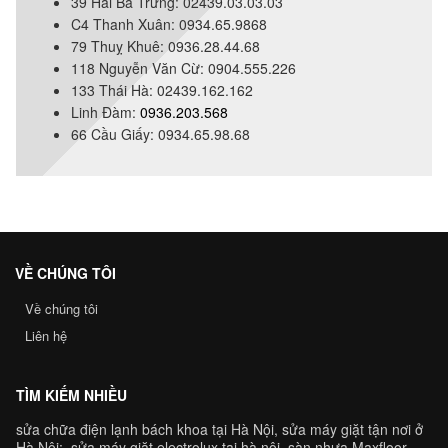
39 Hai Bà Trưng: 02439.03.03.03
C4 Thanh Xuân: 0934.65.9868
79 Thuỵ Khuê: 0936.28.44.68
118 Nguyễn Văn Cừ: 0904.555.226
133 Thái Hà: 02439.162.162
Linh Đàm:
0936.203.568
66 Cầu Giấy: 0934.65.98.68
VỀ CHÚNG TÔI
Về chúng tôi
Liên hệ
TÌM KIẾM NHIỀU
sửa chữa điện lạnh bách khoa tại Hà Nội
,
sửa máy giặt tận nơi ở
Hà Nộ
i;
sửa máy giặt electrolux tại hà nội
,
sàn nhựa Maxfloor
,