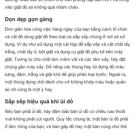
việc giặt đồ sẽ không quá nhàm chán.
Dọn dẹp gọn gàng
Đơn giản hóa công việc hàng ngày của bạn bằng cách tổ chức
và cất đồ dùng giặt đồ theo loại và sắp xếp chúng ở nơi sẽ sử
dụng. Ví dụ như sử dụng một cái hộp để sắp xếp và cất chất tẩy
trắng, chất tẩy ố, bột giặt và dụng cụ giặt đồ phụ kế bên máy
giặt. Tương tự cho chất làm mềm vải và các tấm sấy, hãy đặt
chúng gần máy sấy. Để riêng các thùng hay túi đựng đồ màu
sáng, đậm, trắng và giặt khô để giúp phân loại trước. Ngoài ra,
một thùng đựng nhỏ dành cho vớ không khớp màu hoặc quần
áo rời cũng là một ý hay.
Sắp xếp hiệu quả khi ủi đồ
Nếu bạn phải ủi đồ, hãy đảm bảo bàn ủi đồ có chiều cao thoải
mái không phải cúi người. Quy tắc chung là, mặt bàn ủi đồ phải
ở tầm hông của bạn, và bàn gấp đồ hay mặt bàn cũng như thế.