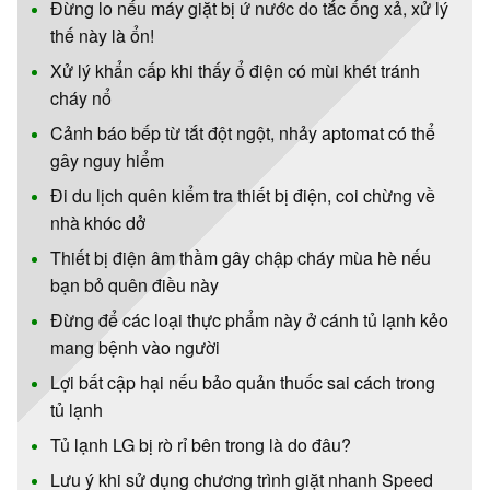
Đừng lo nếu máy giặt bị ứ nước do tắc ống xả, xử lý
thế này là ổn!
Xử lý khẩn cấp khi thấy ổ điện có mùi khét tránh
cháy nổ
Cảnh báo bếp từ tắt đột ngột, nhảy aptomat có thể
gây nguy hiểm
Đi du lịch quên kiểm tra thiết bị điện, coi chừng về
nhà khóc dở
Thiết bị điện âm thầm gây chập cháy mùa hè nếu
bạn bỏ quên điều này
Đừng để các loại thực phẩm này ở cánh tủ lạnh kẻo
mang bệnh vào người
Lợi bất cập hại nếu bảo quản thuốc sai cách trong
tủ lạnh
Tủ lạnh LG bị rò rỉ bên trong là do đâu?
Lưu ý khi sử dụng chương trình giặt nhanh Speed