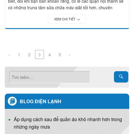
biết, đôi khi bạn băn khoăn rằng, có lẽ các quận nội thành sẽ
có những trung tâm sửa chữa máy giặt tốt hơn, chuyên
nghiệp hơn.
XEM CHI TIẾT →
‹
1
2
3
4
5
›
BLOG ĐIỆN LẠNH
Áp dụng cách sau để quần áo khô nhanh hơn trong
những ngày mưa