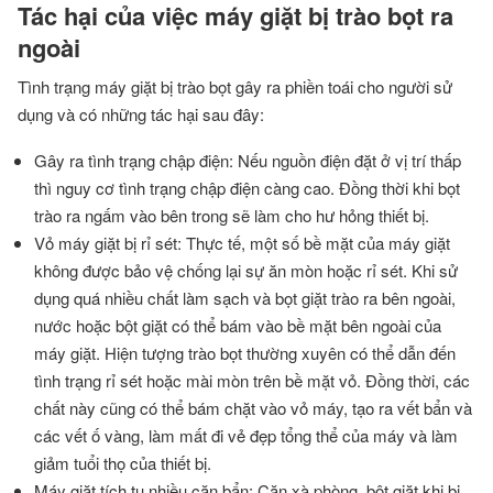
Tác hại của việc máy giặt bị trào bọt ra
ngoài
Tình trạng máy giặt bị trào bọt gây ra phiền toái cho người sử
dụng và có những tác hại sau đây:
Gây ra tình trạng chập điện: Nếu nguồn điện đặt ở vị trí thấp
thì nguy cơ tình trạng chập điện càng cao. Đồng thời khi bọt
trào ra ngấm vào bên trong sẽ làm cho hư hỏng thiết bị.
Vỏ máy giặt bị rỉ sét: Thực tế, một số bề mặt của máy giặt
không được bảo vệ chống lại sự ăn mòn hoặc rỉ sét. Khi sử
dụng quá nhiều chất làm sạch và bọt giặt trào ra bên ngoài,
nước hoặc bột giặt có thể bám vào bề mặt bên ngoài của
máy giặt. Hiện tượng trào bọt thường xuyên có thể dẫn đến
tình trạng rỉ sét hoặc mài mòn trên bề mặt vỏ. Đồng thời, các
chất này cũng có thể bám chặt vào vỏ máy, tạo ra vết bẩn và
các vết ố vàng, làm mất đi vẻ đẹp tổng thể của máy và làm
giảm tuổi thọ của thiết bị.
Máy giặt tích tụ nhiều cặn bẩn: Cặn xà phòng, bột giặt khi bị