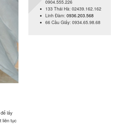
0904.555.226
133 Thái Hà: 02439.162.162
Linh Đàm:
0936.203.568
66 Cầu Giấy: 0934.65.98.68
 để lấy
 liên tục