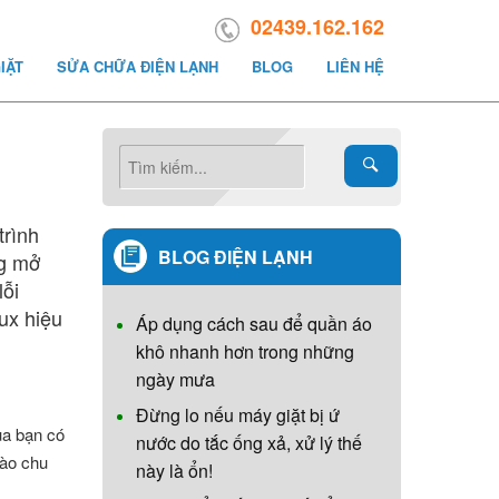
02439.162.162
IẶT
SỬA CHỮA ĐIỆN LẠNH
BLOG
LIÊN HỆ
trình
BLOG ĐIỆN LẠNH
ng mở
lỗi
ux hiệu
Áp dụng cách sau để quần áo
khô nhanh hơn trong những
ngày mưa
Đừng lo nếu máy giặt bị ứ
ủa bạn có
nước do tắc ống xả, xử lý thế
vào chu
này là ổn!