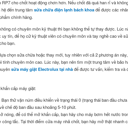
t lọ RP7 cho chốt hoạt động chơn hơn. Nếu chốt đã quá han rỉ và khôn
n hệ đến trung tâm
sửa chữa điện lạnh bách khoa
để được các nhân
 phẩm chính hãng.
không có chuyên môn kỹ thuật thì bạn không thể tự thay được. Lúc 
x uy tín, để họ cử kỹ thuật viên có chuyên môn và tay nghề cao về 
 cho bạn.
ể lựa chọn sửa chữa hoặc thay mới, tuy nhiên với cả 2 phương án này
ỏi tính chuyên môn cao. Lúc này, bạn nên tìm một trung tâm về bảo
chuyên
sửa máy giặt Electrolux tại nhà
để được tư vấn, kiểm tra và 
 khẩn cấp máy giặt:
ạn thử vặn núm điều khiển về trạng thái 0 (trạng thái ban đầu chưa
về chế độ ban đầu sau khoảng 5-10 phút.
ở nóng, để có thể mở khẩn cấp, bạn hãy cho máy bơm hết nước tron
bẫy công tắc. Tại thời điểm cửa máy nhả chốt, bạn hãy mở thật nhanh 