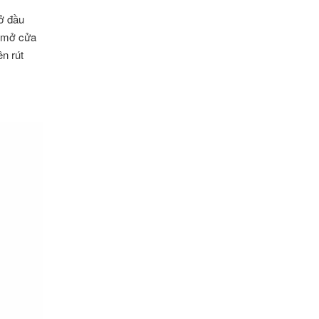
 ở đầu
i mở cửa
ên rút