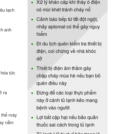
Xử lý khẩn cấp khi thấy ổ điện
có mùi khét tránh cháy nổ
kêu tạch
Cảnh báo bếp từ tắt đột ngột,
nhảy aptomat có thể gây nguy
ch anh
hiểm
Đi du lịch quên kiểm tra thiết bị
điện, coi chừng về nhà khóc
dở
Thiết bị điện âm thầm gây
 hóa tức
chập cháy mùa hè nếu bạn bỏ
quên điều này
ở ra
Đừng để các loại thực phẩm
này ở cánh tủ lạnh kẻo mang
bệnh vào người
ó thể máy
Lợi bất cập hại nếu bảo quản
tay nắm
thuốc sai cách trong tủ lạnh