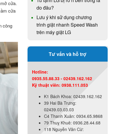
Tủ lạnh LG bị rò rỉ bên trong là
à mở cửa.
do đâu?
 cầm cửa
Lưu ý khi sử dụng chương
trình giặt nhanh Speed Wash
n công
trên máy giặt LG
Tư vấn và hỗ trợ
Hotline:
0935.55.88.33 - 02439.162.162
Kỹ thuật viên: 0938.111.053
K1 Bách Khoa: 02439.162.162
39 Hai Bà Trưng:
02439.03.03.03
C4 Thanh Xuân: 0934.65.9868
79 Thuỵ Khuê: 0936.28.44.68
118 Nguyễn Văn Cừ: