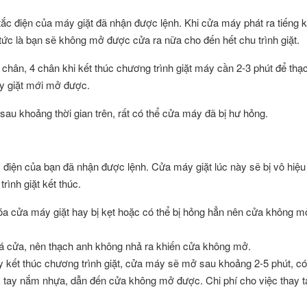
 tắc điện của máy giặt đã nhận được lệnh. Khi cửa máy phát ra tiếng 
 tức là bạn sẽ không mở được cửa ra nữa cho đến hết chu trình giặt.
chân, 4 chân khi kết thúc chương trình giặt máy cần 2-3 phút để thạ
áy giặt mới mở được.
au khoảng thời gian trên, rất có thể cửa máy đã bị hư hỏng.
c điện của bạn đã nhận được lệnh. Cửa máy giặt lúc này sẽ bị vô hiệu
ình giặt kết thúc.
hóa cửa máy giặt hay bị kẹt hoặc có thể bị hỏng hẳn nên cửa không m
oá cửa, nên thạch anh không nhả ra khiến cửa không mở.
y kết thúc chương trình giặt, cửa máy sẽ mở sau khoảng 2-5 phút, c
ãy tay nắm nhựa, dẫn đến cửa không mở được. Chi phí cho việc thay 