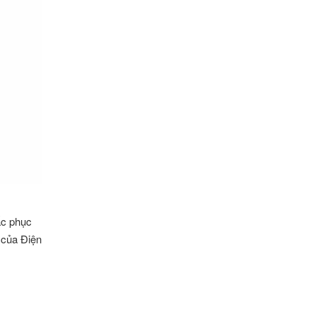
ắc phục
à của Điện