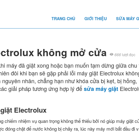
TRANG CHỦ
GIỚI THIỆU
SỬA MÁY G
lectrolux không mở cửa
666
lượt đọc
hi máy đã giặt xong hoặc bạn muốn tạm dừng giữa chu 
hiên đôi khi bạn sẽ gặp phải lỗi máy giặt Electrolux khô
h nguyên nhân, chẳng hạn như khóa cửa bị kẹt, bị hỏng, 
 các giải pháp tương ứng hợp lý để
Electrol
sửa máy giặt
iặt Electrolux
g chiếm nhiệm vụ quan trọng không thể thiếu bởi nó giúp máy giặt c
ợc đóng chặt để nước không bị chảy ra, lúc này máy mới bắt đầu đi 