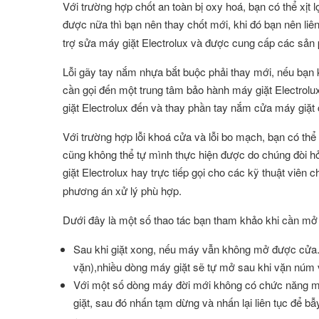
Với trường hợp chốt an toàn bị oxy hoá, bạn có thể xị
được nữa thì bạn nên thay chốt mới, khi đó bạn nên liê
trợ sửa máy giặt Electrolux và được cung cấp các sản
Lỗi gãy tay nắm nhựa bắt buộc phải thay mới, nếu bạn 
cần gọi đến một trung tâm bảo hành máy giặt Electrolu
giặt Electrolux đến và thay phần tay nắm cửa máy giặt
Với trường hợp lỗi khoá cửa và lỗi bo mạch, bạn có th
cũng không thể tự mình thực hiện được do chúng đòi h
giặt Electrolux hay trực tiếp gọi cho các kỹ thuật viên 
phương án xử lý phù hợp.
Dưới đây là một số thao tác bạn tham khảo khi cần mở
Sau khi giặt xong, nếu máy vẫn không mở được cửa. B
vặn),nhiều dòng máy giặt sẽ tự mở sau khi vặn núm 
Với một số dòng máy đời mới không có chức năng m
giặt, sau đó nhấn tạm dừng và nhấn lại liên tục để 