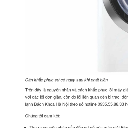
Cần khắc phục sự cố ngay sau khi phát hiện
Trên đây là nguyên nhân và cách khắc phục lỗi máy giặ
với các lỗi đơn giản, còn do lỗi liên quan đến bi trạc, đ
lạnh Bách Khoa Hà Nội theo số hotline
0935.55.88.33 h
Chúng tôi cam kết:
Tìm ra nguyên nhân dẫn đến sự cố của máy giặt Elec