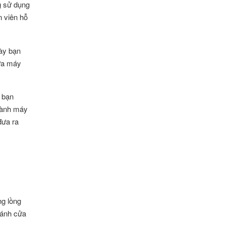
g sử dụng
 viên hỗ
này bạn
sửa máy
, bạn
 hành máy
đưa ra
g lồng
cánh cửa