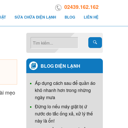
02439.162.162
IẶT
SỬA CHỮA ĐIỆN LẠNH
BLOG
LIÊN HỆ
BLOG ĐIỆN LẠNH
Áp dụng cách sau để quần áo
khô nhanh hơn trong những
vài mẹo
ngày mưa
Đừng lo nếu máy giặt bị ứ
nước do tắc ống xả, xử lý thế
này là ổn!