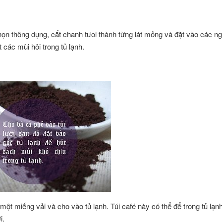
chọn thông dụng, cắt chanh tưoi thành từng lát mỏng và đặt vào các ng
 các mùi hôi trong tủ lạnh.
một miếng vải và cho vào tủ lạnh. Túi café này có thể để trong tủ lạ
i.