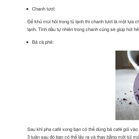
Chanh tươi:
Để khủ mùi hôi trong tủ lạnh thì chanh tươi là một lựa 
lạnh. Tinh dầu tự nhiên trong chanh cũng sẽ giúp hút hết
Bã cà phê:
Sau khi pha café xong bạn có thể dùng bã café gói vào 
3 tuần sau đó bạn có thể lấy ra và thay bằng một túi mớ