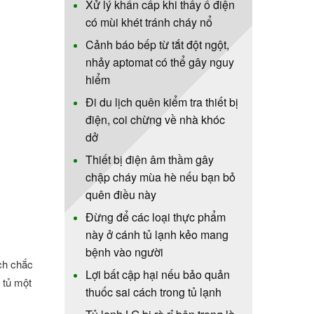
Xử lý khẩn cấp khi thấy ổ điện
có mùi khét tránh cháy nổ
Cảnh báo bếp từ tắt đột ngột,
nhảy aptomat có thể gây nguy
hiểm
Đi du lịch quên kiểm tra thiết bị
điện, coi chừng về nhà khóc
dở
Thiết bị điện âm thầm gây
chập cháy mùa hè nếu bạn bỏ
quên điều này
Đừng để các loại thực phẩm
này ở cánh tủ lạnh kẻo mang
bệnh vào người
ách chắc
Lợi bất cập hại nếu bảo quản
 tủ một
thuốc sai cách trong tủ lạnh