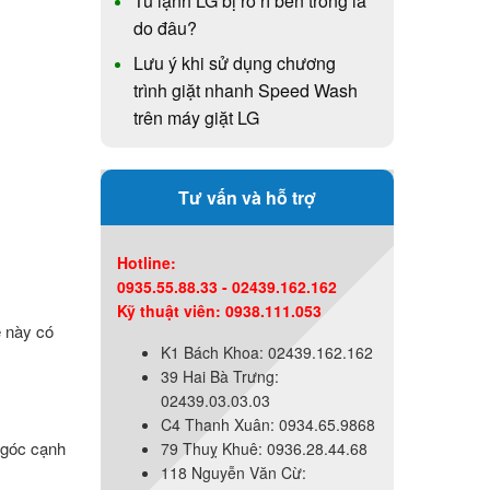
Tủ lạnh LG bị rò rỉ bên trong là
do đâu?
Lưu ý khi sử dụng chương
trình giặt nhanh Speed Wash
trên máy giặt LG
Tư vấn và hỗ trợ
Hotline:
0935.55.88.33 - 02439.162.162
Kỹ thuật viên: 0938.111.053
è này có
K1 Bách Khoa: 02439.162.162
39 Hai Bà Trưng:
02439.03.03.03
C4 Thanh Xuân: 0934.65.9868
 góc cạnh
79 Thuỵ Khuê: 0936.28.44.68
118 Nguyễn Văn Cừ: