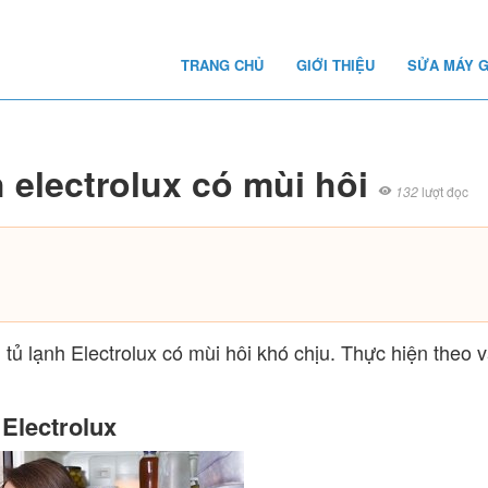
TRANG CHỦ
GIỚI THIỆU
SỬA MÁY G
 electrolux có mùi hôi
132
lượt đọc
tủ lạnh Electrolux có mùi hôi khó chịu. Thực hiện theo 
 Electrolux