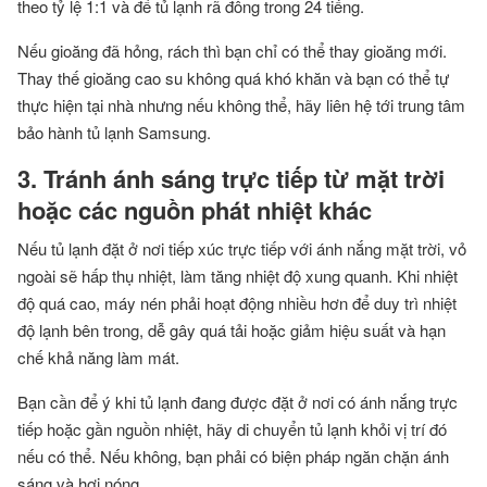
theo tỷ lệ 1:1 và để tủ lạnh rã đông trong 24 tiếng.
Nếu gioăng đã hỏng, rách thì bạn chỉ có thể thay gioăng mới.
Thay thế gioăng cao su không quá khó khăn và bạn có thể tự
thực hiện tại nhà nhưng nếu không thể, hãy liên hệ tới trung tâm
bảo hành tủ lạnh Samsung.
3. Tránh ánh sáng trực tiếp từ mặt trời
hoặc các nguồn phát nhiệt khác
Nếu tủ lạnh đặt ở nơi tiếp xúc trực tiếp với ánh nắng mặt trời, vỏ
ngoài sẽ hấp thụ nhiệt, làm tăng nhiệt độ xung quanh. Khi nhiệt
độ quá cao, máy nén phải hoạt động nhiều hơn để duy trì nhiệt
độ lạnh bên trong, dễ gây quá tải hoặc giảm hiệu suất và hạn
chế khả năng làm mát.
Bạn cần để ý khi tủ lạnh đang được đặt ở nơi có ánh nắng trực
tiếp hoặc gần nguồn nhiệt, hãy di chuyển tủ lạnh khỏi vị trí đó
nếu có thể. Nếu không, bạn phải có biện pháp ngăn chặn ánh
sáng và hơi nóng.