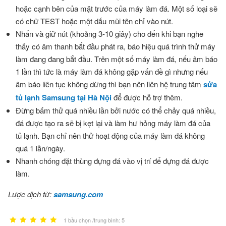
hoặc cạnh bên của mặt trước của máy làm đá. Một số loại sẽ
có chữ TEST hoặc một dấu mũi tên chỉ vào nút.
Nhấn và giữ nút (khoảng 3-10 giây) cho đến khi bạn nghe
thấy có âm thanh bắt đầu phát ra, báo hiệu quá trình thử máy
làm đang đang bắt đầu. Trên một số máy làm đá, nếu âm báo
1 lần thì tức là máy làm đá không gặp vấn đề gì nhưng nếu
âm báo liên tục không dừng thì bạn nên liên hệ trung tâm
sửa
tủ lạnh Samsung tại Hà Nội
để được hỗ trợ thêm.
Đừng bấm thử quá nhiều lần bởi nước có thể chảy quá nhiều,
đá được tạo ra sẽ bị kẹt lại và làm hư hỏng máy làm đá của
tủ lạnh. Bạn chỉ nên thử hoạt động của máy làm đá không
quá 1 lần/ngày.
Nhanh chóng đặt thùng đựng đá vào vị trí để đựng đá được
làm.
Lược dịch từ:
samsung.com
1 bầu chọn /trung bình: 5