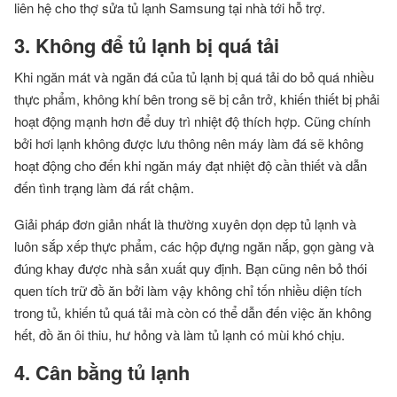
liên hệ cho thợ sửa tủ lạnh Samsung tại nhà tới hỗ trợ.
3. Không để tủ lạnh bị quá tải
Khi ngăn mát và ngăn đá của tủ lạnh bị quá tải do bỏ quá nhiều
thực phẩm, không khí bên trong sẽ bị cản trở, khiến thiết bị phải
hoạt động mạnh hơn để duy trì nhiệt độ thích hợp. Cũng chính
bởi hơi lạnh không được lưu thông nên máy làm đá sẽ không
hoạt động cho đến khi ngăn máy đạt nhiệt độ cần thiết và dẫn
đến tình trạng làm đá rất chậm.
Giải pháp đơn giản nhất là thường xuyên dọn dẹp tủ lạnh và
luôn sắp xếp thực phẩm, các hộp đựng ngăn nắp, gọn gàng và
đúng khay được nhà sản xuất quy định. Bạn cũng nên bỏ thói
quen tích trữ đồ ăn bởi làm vậy không chỉ tốn nhiều diện tích
trong tủ, khiến tủ quá tải mà còn có thể dẫn đến việc ăn không
hết, đồ ăn ôi thiu, hư hỏng và làm tủ lạnh có mùi khó chịu.
4. Cân bằng tủ lạnh