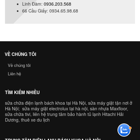
Linh Đàm:
0936.203.568
66 Cầu Giấy: 0934.65.98.68
VỀ CHÚNG TÔI
Về chúng tôi
Liên hệ
TÌM KIẾM NHIỀU
sửa chữa điện lạnh bách khoa tại Hà Nội
,
sửa máy giặt tận nơi ở
Hà Nộ
i;
sửa máy giặt electrolux tại hà nội
,
sàn nhựa Maxfloor
,
sửa chữa tivi
, liên hệ
trung tâm bảo hành tủ lạnh Hitachi Hải
Dương
,
thuê xe du lịch