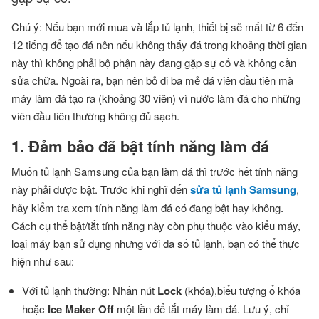
Chú ý: Nếu bạn mới mua và lắp tủ lạnh, thiết bị sẽ mất từ 6 đến
12 tiếng để tạo đá nên nếu không thấy đá trong khoảng thời gian
này thì không phải bộ phận này đang gặp sự cố và không cần
sửa chữa. Ngoài ra, bạn nên bỏ đi ba mẻ đá viên đầu tiên mà
máy làm đá tạo ra (khoảng 30 viên) vì nước làm đá cho những
viên đầu tiên thường không đủ sạch.
1. Đảm bảo đã bật tính năng làm đá
Muốn tủ lạnh Samsung của bạn làm đá thì trước hết tính năng
này phải được bật. Trước khi nghĩ đến
sửa tủ lạnh Samsung
,
hãy kiểm tra xem tính năng làm đá có đang bật hay không.
Cách cụ thể bật/tắt tính năng này còn phụ thuộc vào kiểu máy,
loại máy bạn sử dụng nhưng với đa số tủ lạnh, bạn có thể thực
hiện như sau:
Với tủ lạnh thường: Nhấn nút
Lock
(khóa),biểu tượng ổ khóa
hoặc
Ice Maker Off
một lần để tắt máy làm đá. Lưu ý, chỉ