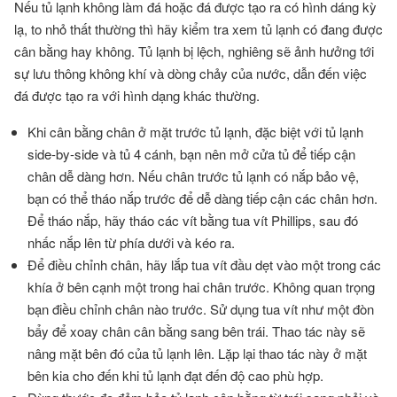
Nếu tủ lạnh không làm đá hoặc đá được tạo ra có hình dáng kỳ
lạ, to nhỏ thất thường thì hãy kiểm tra xem tủ lạnh có đang được
cân bằng hay không. Tủ lạnh bị lệch, nghiêng sẽ ảnh hưởng tới
sự lưu thông không khí và dòng chảy của nước, dẫn đến việc
đá được tạo ra với hình dạng khác thường.
Khi cân bằng chân ở mặt trước tủ lạnh, đặc biệt với tủ lạnh
side-by-side và tủ 4 cánh, bạn nên mở cửa tủ để tiếp cận
chân dễ dàng hơn. Nếu chân trước tủ lạnh có nắp bảo vệ,
bạn có thể tháo nắp trước để dễ dàng tiếp cận các chân hơn.
Để tháo nắp, hãy tháo các vít bằng tua vít Phillips, sau đó
nhấc nắp lên từ phía dưới và kéo ra.
Để điều chỉnh chân, hãy lắp tua vít đầu dẹt vào một trong các
khía ở bên cạnh một trong hai chân trước. Không quan trọng
bạn điều chỉnh chân nào trước. Sử dụng tua vít như một đòn
bẩy để xoay chân cân bằng sang bên trái. Thao tác này sẽ
nâng mặt bên đó của tủ lạnh lên. Lặp lại thao tác này ở mặt
bên kia cho đến khi tủ lạnh đạt đến độ cao phù hợp.