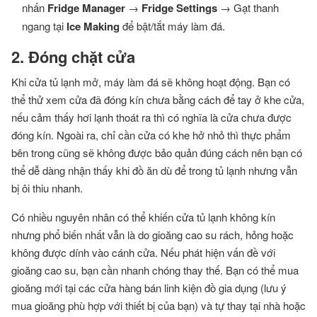
nhấn
Fridge Manager
→
Fridge Settings
→ Gạt thanh
ngang tại
Ice Making
để bật/tắt máy làm đá.
2. Đóng chặt cửa
Khi cửa tủ lạnh mở, máy làm đá sẽ không hoạt động. Bạn có
thể thử xem cửa đã đóng kín chưa bằng cách để tay ở khe cửa,
nếu cảm thấy hơi lạnh thoát ra thì có nghĩa là cửa chưa được
đóng kín. Ngoài ra, chỉ cần cửa có khe hở nhỏ thì thực phẩm
bên trong cũng sẽ không được bảo quản đúng cách nên bạn có
thể dễ dàng nhận thấy khi đồ ăn dù để trong tủ lạnh nhưng vẫn
bị ôi thiu nhanh.
Có nhiều nguyên nhân có thể khiến cửa tủ lạnh không kín
nhưng phổ biến nhất vẫn là do gioăng cao su rách, hỏng hoặc
không được dính vào cánh cửa. Nếu phát hiện vấn đề với
gioăng cao su, bạn cần nhanh chóng thay thế. Bạn có thể mua
gioăng mới tại các cửa hàng bán linh kiện đồ gia dụng (lưu ý
mua gioăng phù hợp với thiết bị của bạn) và tự thay tại nhà hoặc