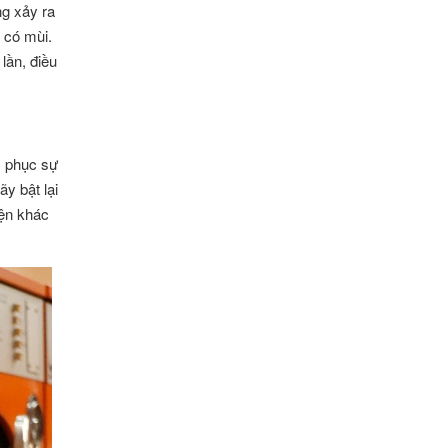
ng xảy ra
 có mùi.
lần, điều
c phục sự
y bật lại
iện khác