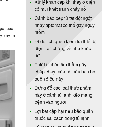
Xử lý khẩn cấp khi thấy ổ điện
có mùi khét tránh cháy nổ
Cảnh báo bếp từ tắt đột ngột,
nhảy aptomat có thể gây nguy
giặt của
hiểm
y xảy ra
Đi du lịch quên kiểm tra thiết bị
điện, coi chừng về nhà khóc
dở
Thiết bị điện âm thầm gây
chập cháy mùa hè nếu bạn bỏ
quên điều này
Đừng để các loại thực phẩm
này ở cánh tủ lạnh kẻo mang
bệnh vào người
Lợi bất cập hại nếu bảo quản
thuốc sai cách trong tủ lạnh