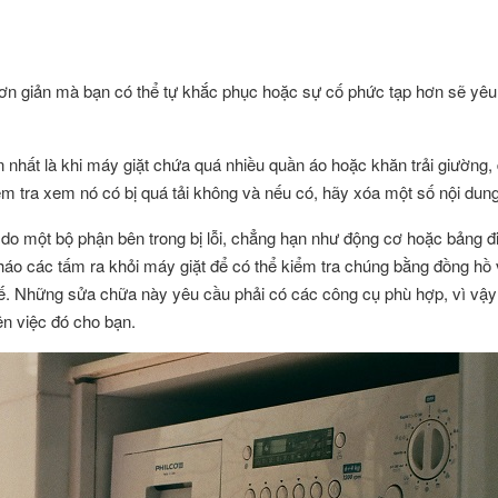
đơn giản mà bạn có thể tự khắc phục hoặc sự cố phức tạp hơn sẽ yêu
 nhất là khi máy giặt chứa quá nhiều quần áo hoặc khăn trải giường,
m tra xem nó có bị quá tải không và nếu có, hãy xóa một số nội dung
 do một bộ phận bên trong bị lỗi, chẳng hạn như động cơ hoặc bảng đi
háo các tấm ra khỏi máy giặt để có thể kiểm tra chúng bằng đồng hồ
hế. Những sửa chữa này yêu cầu phải có các công cụ phù hợp, vì vậy
iện việc đó cho bạn.