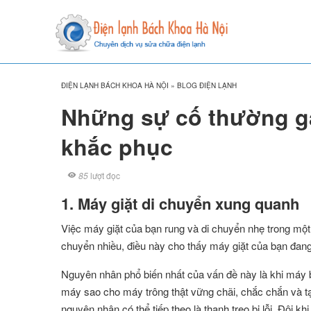
ĐIỆN LẠNH BÁCH KHOA HÀ NỘI
»
BLOG ĐIỆN LẠNH
Những sự cố thường gặ
khắc phục
85
lượt đọc
1. Máy giặt di chuyển xung quanh
Việc máy giặt của bạn rung và di chuyển nhẹ trong một 
chuyển nhiều, điều này cho thấy máy giặt của bạn đan
Nguyên nhân phổ biến nhất của vấn đề này là khi
máy b
máy sao cho máy trông thật vững chãi, chắc chắn và t
nguyên nhân có thể tiếp theo là thanh treo bị lỗi. Đôi kh