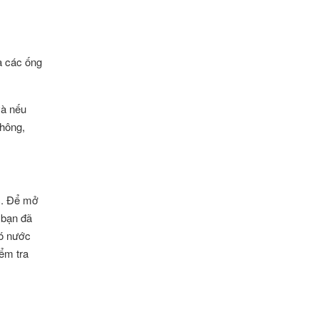
a các ống
và nếu
không,
c. Để mở
 bạn đã
có nước
ểm tra