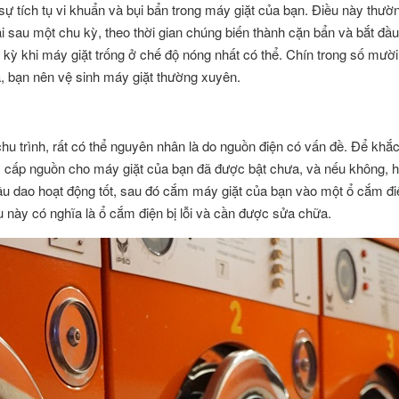
sự tích tụ vi khuẩn và bụi bẩn trong máy giặt của bạn. Điều này thườ
ại sau một chu kỳ, theo thời gian chúng biến thành cặn bẩn và bắt đầu
 kỳ khi máy giặt trống ở chế độ nóng nhất có thể. Chín trong số mười 
ữa, bạn nên vệ sinh máy giặt thường xuyên.
u trình, rất có thể nguyên nhân là do nguồn điện có vấn đề. Để khắ
 cấp nguồn cho máy giặt của bạn đã được bật chưa, và nếu không, hã
cầu dao hoạt động tốt, sau đó cắm máy giặt của bạn vào một ổ cắm đ
 này có nghĩa là ổ cắm điện bị lỗi và cần được sửa chữa.