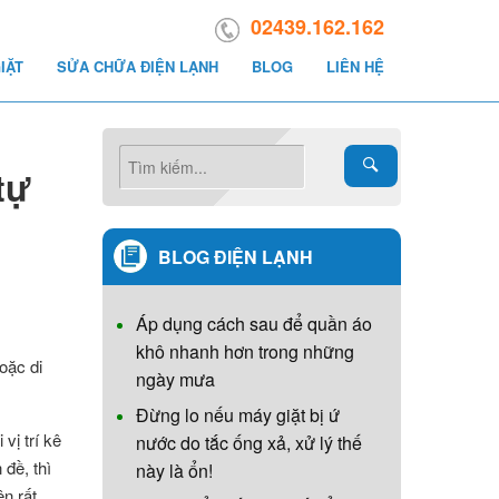
02439.162.162
IẶT
SỬA CHỮA ĐIỆN LẠNH
BLOG
LIÊN HỆ
tự
BLOG ĐIỆN LẠNH
Áp dụng cách sau để quần áo
khô nhanh hơn trong những
oặc di
ngày mưa
Đừng lo nếu máy giặt bị ứ
vị trí kê
nước do tắc ống xả, xử lý thế
đề, thì
này là ổn!
ên rất