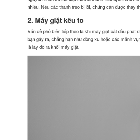
nhiều. Nếu các thanh treo bị lỗi, chúng cần được thay t
2. Máy giặt kêu to
Vấn đề phổ biến tiếp theo là khi máy giặt bắt đầu phát r
bạn gây ra, chẳng hạn như đồng xu hoặc các mảnh vụn
là lấy đồ ra khỏi máy giặt.