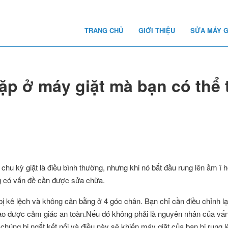
TRANG CHỦ
GIỚI THIỆU
SỬA MÁY G
p ở máy giặt mà bạn có thể 
chu kỳ giặt là điều bình thường, nhưng khi nó bắt đầu rung lên ầm ĩ h
g có vấn đề cần được sửa chữa.
ị kê lệch và không cân bằng ở 4 góc chân. Bạn chỉ cần điều chỉnh lại 
ạo được cảm giác an toàn.
Nếu đó không phải là nguyên nhân của vấn 
i chúng bị ngắt kết nối và điều này sẽ khiến máy giặt của bạn bị rung l