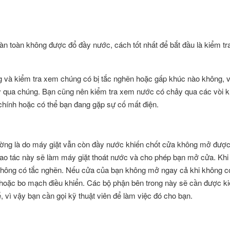
 toàn không được đổ đầy nước, cách tốt nhất để bắt đầu là kiểm tr
ống và kiểm tra xem chúng có bị tắc nghẽn hoặc gấp khúc nào không, 
hảy qua chúng. Bạn cũng nên kiểm tra xem nước có chảy qua các vòi 
chính hoặc có thể bạn đang gặp sự cố mất điện.
ờng là do máy giặt vẫn còn đầy nước khiến chốt cửa không mở đượ
hao tác này sẽ làm máy giặt thoát nước và cho phép bạn mở cửa. Khi
không có tắc nghẽn. Nếu cửa của bạn không mở ngay cả khi không 
ỗi hoặc bo mạch điều khiển. Các bộ phận bên trong này sẽ cần được ki
 vì vậy bạn cần gọi kỹ thuật viên để làm việc đó cho bạn.