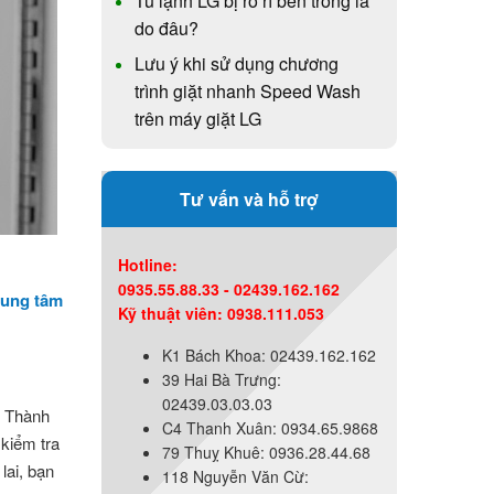
Tủ lạnh LG bị rò rỉ bên trong là
do đâu?
Lưu ý khi sử dụng chương
trình giặt nhanh Speed Wash
trên máy giặt LG
Tư vấn và hỗ trợ
Hotline:
0935.55.88.33 - 02439.162.162
rung tâm
Kỹ thuật viên: 0938.111.053
K1 Bách Khoa: 02439.162.162
39 Hai Bà Trưng:
02439.03.03.03
. Thành
C4 Thanh Xuân: 0934.65.9868
 kiểm tra
79 Thuỵ Khuê: 0936.28.44.68
lai, bạn
118 Nguyễn Văn Cừ: