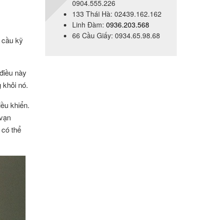
0904.555.226
133 Thái Hà: 02439.162.162
Linh Đàm:
0936.203.568
66 Cầu Giấy: 0934.65.98.68
 cầu kỹ
 điều này
 khỏi nó.
ều khiển.
 vạn
 có thể