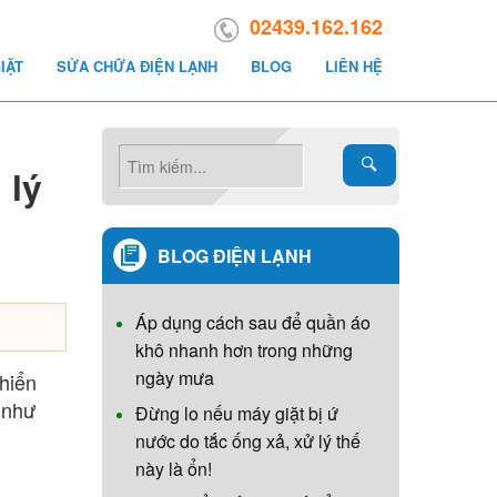
02439.162.162
IẶT
SỬA CHỮA ĐIỆN LẠNH
BLOG
LIÊN HỆ
 lý
BLOG ĐIỆN LẠNH
Áp dụng cách sau để quần áo
khô nhanh hơn trong những
ngày mưa
hiển
 như
Đừng lo nếu máy giặt bị ứ
nước do tắc ống xả, xử lý thế
này là ổn!