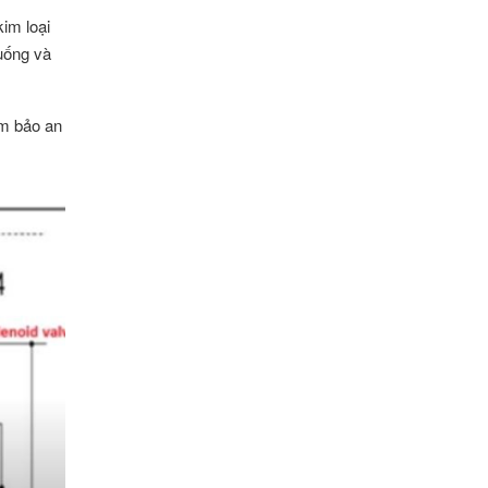
kim loại
xuống và
ảm bảo an