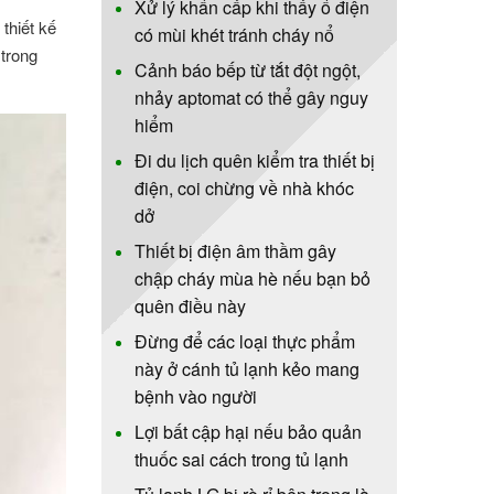
Xử lý khẩn cấp khi thấy ổ điện
thiết kế
có mùi khét tránh cháy nổ
 trong
Cảnh báo bếp từ tắt đột ngột,
nhảy aptomat có thể gây nguy
hiểm
Đi du lịch quên kiểm tra thiết bị
điện, coi chừng về nhà khóc
dở
Thiết bị điện âm thầm gây
chập cháy mùa hè nếu bạn bỏ
quên điều này
Đừng để các loại thực phẩm
này ở cánh tủ lạnh kẻo mang
bệnh vào người
Lợi bất cập hại nếu bảo quản
thuốc sai cách trong tủ lạnh