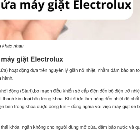
ận khác nhau
máy giặt Electrolux
cửa) hoạt động dựa trên nguyên lý giãn nở nhiệt, nhằm đảm bảo an to
n hành.
hởi động (Start),bo mạch điều khiển sẽ cấp điện đến bộ điện trở nhi
thanh kim loại bên trong khóa. Khi được làm nóng đến nhiệt độ nhất 
iện bên trong khóa được đóng kín – đồng nghĩa với việc máy giặt sẽ b
ạng thái khóa, ngăn không cho người dùng mở cửa, đảm bảo nước và q