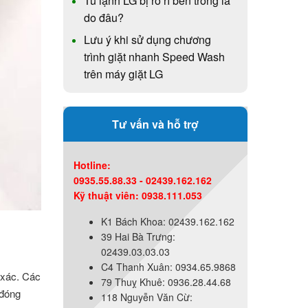
Tủ lạnh LG bị rò rỉ bên trong là
do đâu?
Lưu ý khi sử dụng chương
trình giặt nhanh Speed Wash
trên máy giặt LG
Tư vấn và hỗ trợ
Hotline:
0935.55.88.33 - 02439.162.162
Kỹ thuật viên: 0938.111.053
K1 Bách Khoa: 02439.162.162
39 Hai Bà Trưng:
02439.03.03.03
C4 Thanh Xuân: 0934.65.9868
 xác. Các
79 Thuỵ Khuê: 0936.28.44.68
 đóng
118 Nguyễn Văn Cừ: