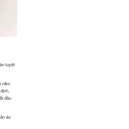
àn tuyệt
ệt nằm
định,
ắt đầu
uần áo