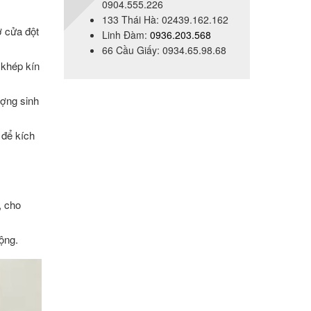
0904.555.226
133 Thái Hà: 02439.162.162
ở cửa đột
Linh Đàm:
0936.203.568
66 Cầu Giấy: 0934.65.98.68
 khép kín
ượng sinh
 để kích
, cho
ộng.