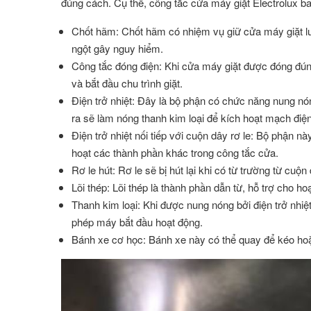
đúng cách. Cụ thể, công tắc cửa máy giặt Electrolux 
Chốt hãm: Chốt hãm có nhiệm vụ giữ cửa máy giặt luô
ngột gây nguy hiểm.
Công tắc đóng điện: Khi cửa máy giặt được đóng đúng
và bắt đầu chu trình giặt.
Điện trở nhiệt: Đây là bộ phận có chức năng nung nóng
ra sẽ làm nóng thanh kim loại để kích hoạt mạch điện
Điện trở nhiệt nối tiếp với cuộn dây rơ le: Bộ phận nà
hoạt các thành phần khác trong công tắc cửa.
Rơ le hút: Rơ le sẽ bị hút lại khi có từ trường từ cu
Lõi thép: Lõi thép là thành phần dẫn từ, hỗ trợ cho ho
Thanh kim loại: Khi được nung nóng bởi điện trở nhiệ
phép máy bắt đầu hoạt động.
Bánh xe cơ học: Bánh xe này có thể quay để kéo ho