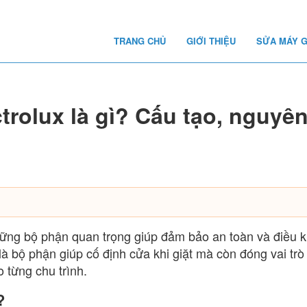
TRANG CHỦ
GIỚI THIỆU
SỬA MÁY G
trolux là gì? Cấu tạo, nguyên
hững bộ phận quan trọng giúp đảm bảo an toàn và điều k
à bộ phận giúp cố định cửa khi giặt mà còn đóng vai trò
o từng chu trình.
?