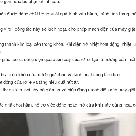
bao gồm các bộ phận chính sau:
n được đóng chặt trong suốt quá trình vận hành, tránh tình trạng m
 vị trí, công tắc này sẽ kích hoạt, cho phép mạch điện của máy giặt
 thanh kim loại bên trong khóa. Khi điện trở nhiệt hoạt động, nhiệt l
.
y giúp tạo ra dòng điện qua cuộn dây của rơ le, tạo từ trường cần thiết
ộn dây, giúp khóa cửa được giữ chắc và kích hoạt công tắc điện.
ạt động của rơ le và tăng hiệu quả hút từ.
t, thanh kim loại này sẽ giãn nở và giúp đóng mạch điện của máy giặt
ặc nhả chốt hãm, hỗ trợ việc đóng hoặc mở cửa khi máy dừng hoạt đ